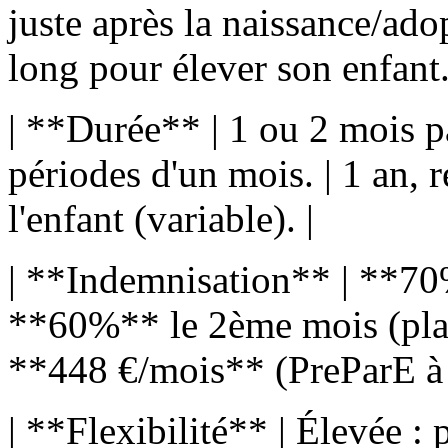
juste après la naissance/adop
long pour élever son enfant.
| **Durée** | 1 ou 2 mois p
périodes d'un mois. | 1 an, 
l'enfant (variable). |
| **Indemnisation** | **70%
**60%** le 2ème mois (plafo
**448 €/mois** (PreParE à t
| **Flexibilité** | Élevée :