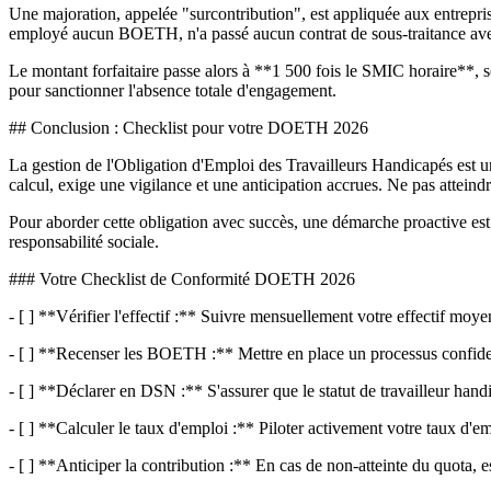
Une majoration, appelée "surcontribution", est appliquée aux entrepris
employé aucun BOETH, n'a passé aucun contrat de sous-traitance avec 
Le montant forfaitaire passe alors à **1 500 fois le SMIC horaire**, soi
pour sanctionner l'absence totale d'engagement.
## Conclusion : Checklist pour votre DOETH 2026
La gestion de l'Obligation d'Emploi des Travailleurs Handicapés est un 
calcul, exige une vigilance et une anticipation accrues. Ne pas atteindr
Pour aborder cette obligation avec succès, une démarche proactive est e
responsabilité sociale.
### Votre Checklist de Conformité DOETH 2026
- [ ] **Vérifier l'effectif :** Suivre mensuellement votre effectif moye
- [ ] **Recenser les BOETH :** Mettre en place un processus confidentie
- [ ] **Déclarer en DSN :** S'assurer que le statut de travailleur ha
- [ ] **Calculer le taux d'emploi :** Piloter activement votre taux d
- [ ] **Anticiper la contribution :** En cas de non-atteinte du quota, e