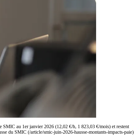
le SMIC au 1er janvier 2026 (12,02 €/h, 1 823,03 €/mois) et restent
a hausse du SMIC (/article/smic-juin-2026-hausse-montants-impacts-paie)