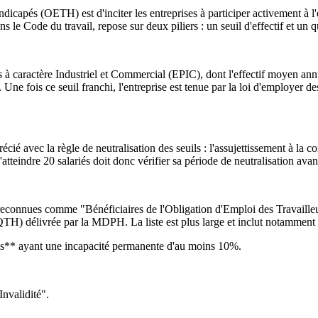
capés (OETH) est d'inciter les entreprises à participer activement à l'ef
s le Code du travail, repose sur deux piliers : un seuil d'effectif et un 
s à caractère Industriel et Commercial (EPIC), dont l'effectif moyen ann
. Une fois ce seuil franchi, l'entreprise est tenue par la loi d'employer
écié avec la règle de neutralisation des seuils : l'assujettissement à la
tteindre 20 salariés doit donc vérifier sa période de neutralisation avan
s reconnues comme "Bénéficiaires de l'Obligation d'Emploi des Travail
H) délivrée par la MDPH. La liste est plus large et inclut notamment 
les** ayant une incapacité permanente d'au moins 10%.
Invalidité".