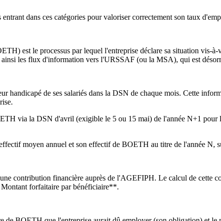
és entrant dans ces catégories pour valoriser correctement son taux d'emp
H) est le processus par lequel l'entreprise déclare sa situation vis-à
ainsi les flux d'information vers l'URSSAF (ou la MSA), qui est désorma
ur handicapé de ses salariés dans la DSN de chaque mois. Cette informati
rise.
TH via la DSN d'avril (exigible le 5 ou 15 mai) de l'année N+1 pour l'o
effectif moyen annuel et son effectif de BOETH au titre de l'année N, 
 d'une contribution financière auprès de l'AGEFIPH. Le calcul de cette con
ontant forfaitaire par bénéficiaire**.
e de BOETH que l'entreprise aurait dû employer (son obligation) et le n