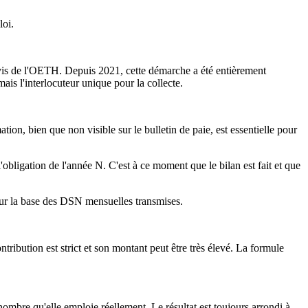
loi.
-vis de l'OETH. Depuis 2021, cette démarche a été entièrement
is l'interlocuteur unique pour la collecte.
on, bien que non visible sur le bulletin de paie, est essentielle pour
bligation de l'année N. C'est à ce moment que le bilan est fait et que
sur la base des DSN mensuelles transmises.
tribution est strict et son montant peut être très élevé. La formule
ombre qu'elle emploie réellement. Le résultat est toujours arrondi à