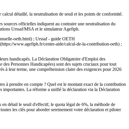
ul détaillé, la neutralisation de seuil et les points de conformité.
es sources officielles indiquent au contraire une neutralisation du
ications Urssaf/MSA et le simulateur Agefiph.
-annuelle-oeth.html) ; Urssaf - guide OETH
(https://www.agefiph.fr/centre-aide/calcul-de-la-contribution-oeth) ;
lleurs handicapés. La Déclaration Obligatoire d'Emploi des
e des Personnes Handicapées) sont des sujets cruciaux pour tout
ivés à leur terme, une compréhension claire des exigences pour 2026
es à prendre en compte ? Quel est le montant exact de la contribution
és importantes. La réforme a unifié la déclaration via la Déclaration
 détail le seuil d'effectif, le quota légal de 6%, la méthode de
r toutes les clés pour aborder sereinement votre déclaration et piloter