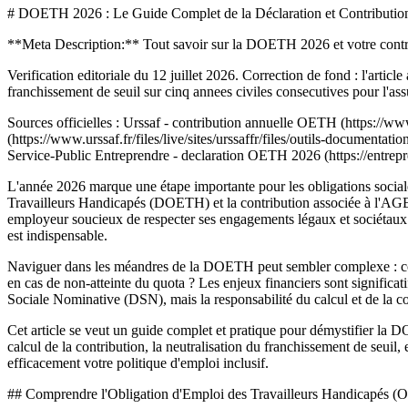
# DOETH 2026 : Le Guide Complet de la Déclaration et Contribut
**Meta Description:** Tout savoir sur la DOETH 2026 et votre contribu
Verification editoriale du 12 juillet 2026. Correction de fond : l'artic
franchissement de seuil sur cinq annees civiles consecutives pour l'ass
Sources officielles : Urssaf - contribution annuelle OETH (https://www
(https://www.urssaf.fr/files/live/sites/urssaffr/files/outils-document
Service-Public Entreprendre - declaration OETH 2026 (https://entrepr
L'année 2026 marque une étape importante pour les obligations sociale
Travailleurs Handicapés (DOETH) et la contribution associée à l'AGE
employeur soucieux de respecter ses engagements légaux et sociétaux. 
est indispensable.
Naviguer dans les méandres de la DOETH peut sembler complexe : comme
en cas de non-atteinte du quota ? Les enjeux financiers sont significati
Sociale Nominative (DSN), mais la responsabilité du calcul et de la co
Cet article se veut un guide complet et pratique pour démystifier la 
calcul de la contribution, la neutralisation du franchissement de seuil, 
efficacement votre politique d'emploi inclusif.
## Comprendre l'Obligation d'Emploi des Travailleurs Handicapés 