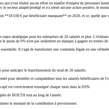
es qui n'ont réalisé aucun effort en matière d'emploi de personnes handi
le secteur adapté/protégé et n'a mené aucune action positive, le monta
t **18 030 € par bénéficiaire manquant** en 2026, et ce, quelle que soit 
enjeu stratégique pour les entreprises de 20 salariés et plus. L'échéance
e le quota de 6% n'est pas seulement un manque à gagner en termes de dive
ssentielle. Il s'agit de transformer une contrainte légale en une véritab
n pour anticiper le franchissement du seuil de 20 salariés.
l pour identifier et comptabiliser tous les salariés bénéficiaires de l'o
ndicapé est correctement renseigné chaque mois dans la DSN.
'emploi de BOETH tout au long de l'année.
stimer le montant de la contribution à provisionner.