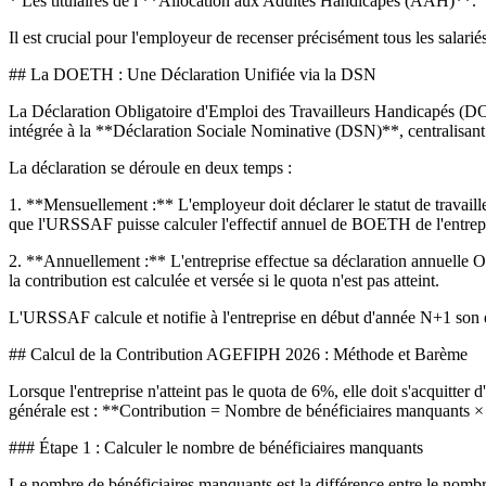
* Les titulaires de l'**Allocation aux Adultes Handicapés (AAH)**.
Il est crucial pour l'employeur de recenser précisément tous les salari
## La DOETH : Une Déclaration Unifiée via la DSN
La Déclaration Obligatoire d'Emploi des Travailleurs Handicapés (DOET
intégrée à la **Déclaration Sociale Nominative (DSN)**, centralisant 
La déclaration se déroule en deux temps :
1. **Mensuellement :** L'employeur doit déclarer le statut de travaille
que l'URSSAF puisse calculer l'effectif annuel de BOETH de l'entrep
2. **Annuellement :** L'entreprise effectue sa déclaration annuelle OE
la contribution est calculée et versée si le quota n'est pas atteint.
L'URSSAF calcule et notifie à l'entreprise en début d'année N+1 son 
## Calcul de la Contribution AGEFIPH 2026 : Méthode et Barème
Lorsque l'entreprise n'atteint pas le quota de 6%, elle doit s'acquitter
générale est : **Contribution = Nombre de bénéficiaires manquants × M
### Étape 1 : Calculer le nombre de bénéficiaires manquants
Le nombre de bénéficiaires manquants est la différence entre le nombr