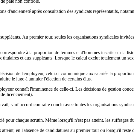
t de paie non contrôlé.
ions d'ancienneté après consultation des syndicats représentatifs, notamm
 les suppléants. Au premier tour, seules les organisations syndicales invité
correspondre à la proportion de femmes et d'hommes inscrits sur la liste
x titulaires et aux suppléants. Lorsque le calcul exclut totalement un s
 ou décision de l'employeur, celui-ci communique aux salariés la propo
uire le juge à annuler l'élection de certains élus.
employeur connaît l'imminence de celle-ci. Les décisions de gestion con
s-de-licenciement).
travail, sauf accord contraire conclu avec toutes les organisations syndic
écié pour chaque scrutin. Même lorsqu'il n'est pas atteint, les suffrages 
s atteint, en l'absence de candidatures au premier tour ou lorsqu'il reste