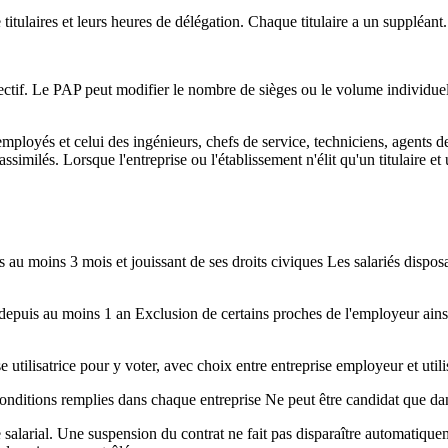
itulaires et leurs heures de délégation. Chaque titulaire a un suppléant. 
fectif. Le PAP peut modifier le nombre de sièges ou le volume individuel
 employés et celui des ingénieurs, chefs de service, techniciens, agents d
ssimilés. Lorsque l'entreprise ou l'établissement n'élit qu'un titulaire e
 au moins 3 mois et jouissant de ses droits civiques Les salariés disposa
e depuis au moins 1 an Exclusion de certains proches de l'employeur ainsi
tilisatrice pour y voter, avec choix entre entreprise employeur et utilisatr
 conditions remplies dans chaque entreprise Ne peut être candidat que dans
e salarial. Une suspension du contrat ne fait pas disparaître automatiquemen