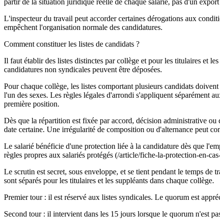
partir de la situation juridique réelle de chaque salarié, pas d'un expor
L'inspecteur du travail peut accorder certaines dérogations aux condit
empêchent l'organisation normale des candidatures.
Comment constituer les listes de candidats ?
Il faut établir des listes distinctes par collège et pour les titulaires et
candidatures non syndicales peuvent être déposées.
Pour chaque collège, les listes comportant plusieurs candidats doivent 
l'un des sexes. Les règles légales d'arrondi s'appliquent séparément au
première position.
Dès que la répartition est fixée par accord, décision administrative
date certaine. Une irrégularité de composition ou d'alternance peut cond
Le salarié bénéficie d'une protection liée à la candidature dès que l'
règles propres aux salariés protégés (/article/fiche-la-protection-en-ca
Le scrutin est secret, sous enveloppe, et se tient pendant le temps de 
sont séparés pour les titulaires et les suppléants dans chaque collège.
Premier tour : il est réservé aux listes syndicales. Le quorum est appr
Second tour : il intervient dans les 15 jours lorsque le quorum n'est pa