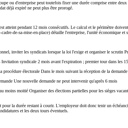
oupe ou d'entreprise peut toutefois fixer une durée comprise entre deux 
at déjà expiré ne peut plus être prorogé.
t atteint pendant 12 mois consécutifs. Le calcul et le périmètre doivent êtr
cadre-de-sa-mise-en-place) détaille l'entreprise, l'unité économique et so
el, inviter les syndicats lorsque la loi l'exige et organiser le scrutin 
nvitation syndicale 2 mois avant l'expiration ; premier tour dans les 15
 procédure électorale Dans le mois suivant la réception de la demande
 demande Une nouvelle demande ne peut intervenir qu'après 6 mois
'au moins moitié Organiser des élections partielles pour les sièges vacan
t pour la durée restant à courir. L'employeur doit donc tenir un échéanc
andidatures et les deux tours éventuels.