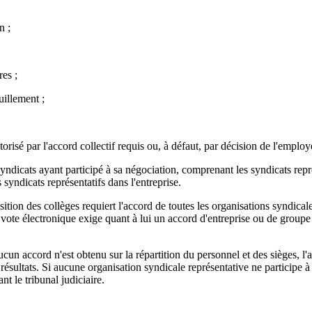
n ;
res ;
uillement ;
orisé par l'accord collectif requis ou, à défaut, par décision de l'employ
 syndicats ayant participé à sa négociation, comprenant les syndicats repr
 syndicats représentatifs dans l'entreprise.
tion des collèges requiert l'accord de toutes les organisations syndicale
 vote électronique exige quant à lui un accord d'entreprise ou de groupe 
un accord n'est obtenu sur la répartition du personnel et des sièges, l'au
ésultats. Si aucune organisation syndicale représentative ne participe à
t le tribunal judiciaire.